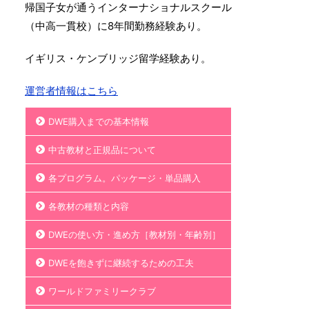
帰国子女が通うインターナショナルスクール
（中高一貫校）に8年間勤務経験あり。
イギリス・ケンブリッジ留学経験あり。
運営者情報はこちら
DWE購入までの基本情報
中古教材と正規品について
各プログラム。パッケージ・単品購入
各教材の種類と内容
DWEの使い方・進め方［教材別・年齢別］
DWEを飽きずに継続するための工夫
ワールドファミリークラブ